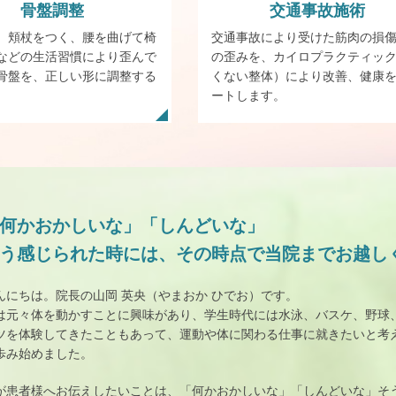
骨盤
調整
交通事故施術
、頬杖をつく、腰を曲げて椅
交通事故により受けた筋肉の損
などの生活習慣により歪んで
の歪みを、カイロプラクティッ
骨盤を、正しい形に調整する
くない整体）により改善、健康
。
ートします。
何かおかしいな」「しんどいな」
う感じられた時には、その時点で当院までお越し
んにちは。院長の山岡 英央（やまおか ひでお）です。
は元々体を動かすことに興味があり、学生時代には水泳、バスケ、野球
ツを体験してきたこともあって、運動や体に関わる仕事に就きたいと考
歩み始めました。
が患者様へお伝えしたいことは、「何かおかしいな」「しんどいな」そ