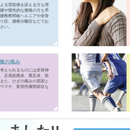
よる背筋痛を訴える方も増
腰や慢性的な腰痛の方も早
腰椎椎間板ヘルニアや坐骨
り症、腰椎分離症などでお
さい。
膝の痛み
考えられるものには坐骨神
、足底筋膜炎、鵞足炎、前
また、ひざの痛みの原因と
ウマチ、変形性膝関節症な