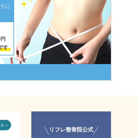
うに
0円
です
る ＞
リフレ整骨院公式