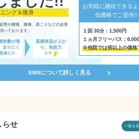
しました!!
お気軽に継続できるよ
ーニング＆痩身
低価格でご提供!!
姿勢や腰痛、膝痛、肩こりなどの改善
頂いております。
１回 30分：1,500円
１ヵ月フリーパス：6,00
燃焼量が増
基礎体温が上が
、太りにく
り、免疫力
※他院では倍以上の価格
身体に!!
ＵＰ
EMSについて詳しく見る
しらせ
一覧を見