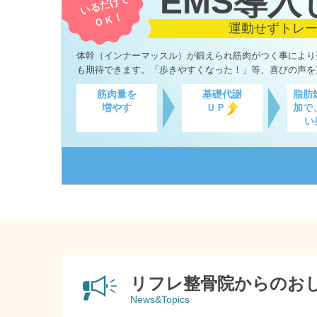
EMS導入
いるだけで
ＯＫ！
運動せずトレ
体幹（インナーマッスル）が鍛えられ筋肉がつく事により
も期待できます。「歩きやすくなった！」等、喜びの声を
筋肉量を
基礎代謝
脂肪
増やす
ＵＰ
加で
い
リフレ整骨院からのお
News&Topics