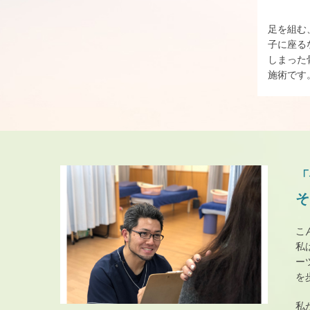
足を組む
子に座る
しまった
施術です
「
そ
こ
私
ー
を
私