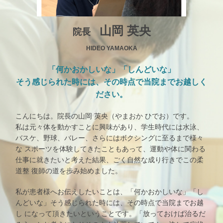
山岡 英央
院長
HIDEO YAMAOKA
「何かおかしいな」「しんどいな」
そう感じられた時には、その時点で当院までお越しく
ださい。
こんにちは。院長の山岡 英央（やまおか ひでお）です。
私は元々体を動かすことに興味があり、学生時代には水泳、
バスケ、野球、バレー、さらにはボクシングに至るまで様々
な スポーツを体験してきたこともあって、運動や体に関わる
仕事に就きたいと考えた結果、ごく自然な成り行きでこの柔
道整 復師の道を歩み始めました。
私が患者様へお伝えしたいことは、「何かおかしいな」「し
んどいな」そう感じられた時には、その時点で当院までお越
し になって頂きたいということです。「放っておけば治るだ