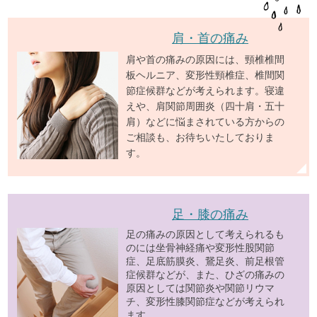
肩・首の痛み
肩や首の痛みの原因には、頸椎椎間
板ヘルニア、変形性頸椎症、椎間関
節症候群などが考えられます。寝違
えや、肩関節周囲炎（四十肩・五十
肩）などに悩まされている方からの
ご相談も、お待ちいたしておりま
す。
足・膝の痛み
足の痛みの原因として考えられるも
のには坐骨神経痛や変形性股関節
症、足底筋膜炎、鵞足炎、前足根管
症候群などが、また、ひざの痛みの
原因としては関節炎や関節リウマ
チ、変形性膝関節症などが考えられ
ます。