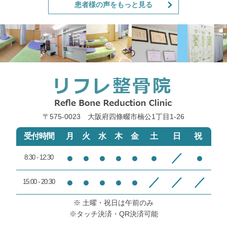
患者様の声をもっと見る
次回はそちらに止めようと思
まで教えてくれました。
います。
筋肉は３層に分かれているの
EMSをしましたが説明もタ
ですが、どの層を鍛えるのか
ブレットで3段階強弱などの
まで調節できるとの事だった
詳しい説明をしてもらいあと
ので、私はインナーマッスル
は自分で強弱調整する感じで
と６パックの部分を鍛えられ
した。
るようにしてもらいました。
説明がとても丁寧でわかりや
電流の強さ加減を自分で調節
〒575-0023 大阪府四條畷市楠公1丁目1‐26
すくとてもお手頃なのでまた
させてもらえたのもここが初
機会があればいこうと思いま
めてでした（とても有り難か
受付時間
月
火
水
木
金
土
日
祝
す。
ったです）が、強くすると腰
や太腿にまでビリビリ激しく
●
●
●
●
●
●
／
●
8:30 - 12:30
＜院長のコメント＞
電気が流れて来るので、筋肉
痛が起きる位と言われた数値
●
●
●
●
●
／
／
／
15:00 - 20:30
M,K様
にまでしか上げられませんで
したが、それでも体感的には
※ 土曜・祝日は午前のみ
この度は当院にご来院いただ
これまでで１番効いたように
※タッチ決済・QR決済可能
きありがとうございました
思います。