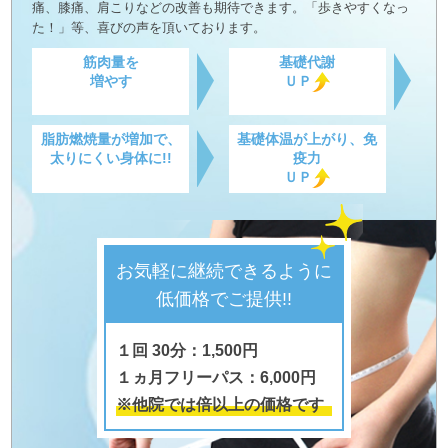
痛、膝痛、肩こりなどの改善も期待できます。「歩きやすくなっ
た！」等、喜びの声を頂いております。
筋肉量を
基礎代謝
増やす
ＵＰ
脂肪燃焼量が増加で、
基礎体温が上がり、免
太りにくい身体に!!
疫力
ＵＰ
お気軽に継続できるように
低価格でご提供!!
１回 30分：1,500円
１ヵ月フリーパス：6,000円
※他院では倍以上の価格です