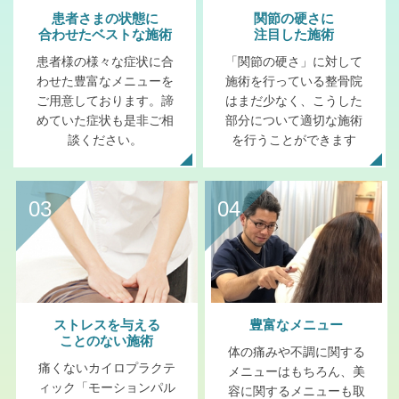
患者さまの状態に
関節の硬さに
合わせたベストな施術
注目した施術
患者様の様々な症状に合
「関節の硬さ」に対して
わせた豊富なメニューを
施術を行っている整骨院
ご用意しております。諦
はまだ少なく、こうした
めていた症状も是非ご相
部分について適切な施術
談ください。
を行うことができます
03
04
ストレスを与える
豊富なメニュー
ことのない施術
体の痛みや不調に関する
痛くないカイロプラクテ
メニューはもちろん、美
ィック「モーションパル
容に関するメニューも取