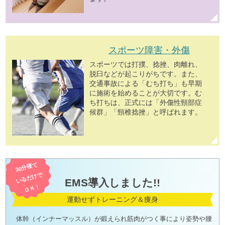
スポーツ障害・外傷
スポーツでは打撲、捻挫、肉離れ、
脱臼などが起こりがちです。また、
交通事故による「むち打ち」も早期
に施術を始めることが大切です。む
ち打ちは、正式には「外傷性頸部症
候群」「頸椎捻挫」と呼ばれます。
30分寝て
いるだけで
EMS導入しました!!
ＯＫ！
運動せずトレーニング＆痩身
体幹（インナーマッスル）が鍛えられ筋肉がつく事により姿勢や腰