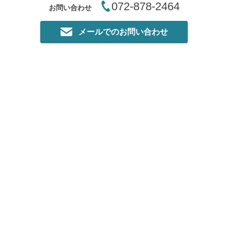
072-878-2464
お問い合わせ
当院の駐車スペースは横に1
ちなみに、先生は山男風にガ
台乗用車が停めれますが運転
ッチリ体型だったので、これ
メールでのお問い合わせ
に慣れていないと少し駐車す
を使って鍛えたりしてるのか
るのに手こずるかと思います
な、なんて思ったりもしまし
たが、とても爽やかで感じの
提携のパーキングは１００メ
良い先生でした。
ートル程離れてはいますがそ
ちらにどうぞお停め下さい
＜院長のコメント＞
A,I様
EMSは軽度な運動効果です
ので継続してやっていただく
本日は四條畷のリフレ整骨院
必要があります
にご来院いただきありがとう
ございました。
ですので継続出来やすくお手
頃な価格で提供しております
これまでに何回か他院で
EMS経験があるとお聞きし
またのご来院お待ちしており
ましたが、各院によって説明
ます
は違うと思いましたので当院
でも１から説明させて頂きま
本日は誠にありがとうござい
した。