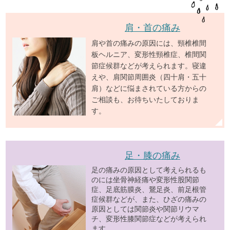
肩・首の痛み
肩や首の痛みの原因には、頸椎椎間
板ヘルニア、変形性頸椎症、椎間関
節症候群などが考えられます。寝違
えや、肩関節周囲炎（四十肩・五十
肩）などに悩まされている方からの
ご相談も、お待ちいたしておりま
す。
足・膝の痛み
足の痛みの原因として考えられるも
のには坐骨神経痛や変形性股関節
症、足底筋膜炎、鵞足炎、前足根管
症候群などが、また、ひざの痛みの
原因としては関節炎や関節リウマ
チ、変形性膝関節症などが考えられ
ます。