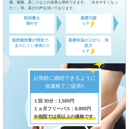
痛、膝痛、肩こりなどの改善も期待できます。「歩きやすくなっ
た！」等、喜びの声を頂いております。
筋肉量を
基礎代謝
増やす
ＵＰ
脂肪燃焼量が増加で、
基礎体温が上がり、免
太りにくい身体に!!
疫力
ＵＰ
お気軽に継続できるように
低価格でご提供!!
１回 30分：1,500円
１ヵ月フリーパス：6,000円
※他院では倍以上の価格です