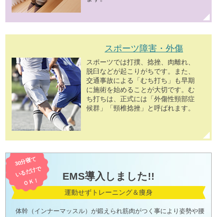
スポーツ障害・外傷
スポーツでは打撲、捻挫、肉離れ、
脱臼などが起こりがちです。また、
交通事故による「むち打ち」も早期
に施術を始めることが大切です。む
ち打ちは、正式には「外傷性頸部症
候群」「頸椎捻挫」と呼ばれます。
30分寝て
いるだけで
EMS導入しました!!
ＯＫ！
運動せずトレーニング＆痩身
体幹（インナーマッスル）が鍛えられ筋肉がつく事により姿勢や腰