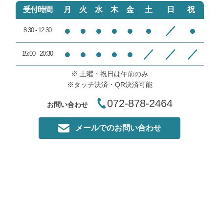
りがとうございました。
いう点とオンライン予約をす
受付時間
月
火
水
木
金
土
日
祝
ると駐車場の案内までしてく
当院は院の前に１０台ぐらい
れる予約確認メールをくれる
●
●
●
●
●
●
／
●
8:30 - 12:30
は停めれる駐輪スペースがあ
心配りとリーズナブルな価格
るのですが駐輪スペースに屋
でまた機会があれば伺いたい
●
●
●
●
●
／
／
／
15:00 - 20:30
根を設けておりませんので自
と思いました。
転車やバイクのシートが濡れ
※ 土曜・祝日は午前のみ
てしまいますのでタオルを用
※タッチ決済・QR決済可能
意させて頂いております。
072-878-2464
お問い合わせ
市販のＥＭＳの機械でも継続
すれば少しずつ筋肉は鍛えら
メールでのお問い合わせ
れますが市販の物は低周波領
域の物がほとんどで表層の筋
肉しか収縮させることが出来
ません、当院のＥＭＳは医療
器ですので高周波領域の深層
部の筋肉の層まで収縮させる
ことが可能です。（高周波は
医療器でしか取り扱いが出来
ない為家電量販店等では販売