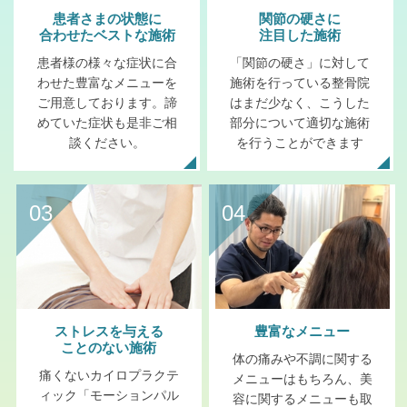
患者さまの状態に
関節の硬さに
合わせたベストな施術
注目した施術
患者様の様々な症状に合
「関節の硬さ」に対して
わせた豊富なメニューを
施術を行っている整骨院
ご用意しております。諦
はまだ少なく、こうした
めていた症状も是非ご相
部分について適切な施術
談ください。
を行うことができます
03
04
ストレスを与える
豊富なメニュー
ことのない施術
体の痛みや不調に関する
痛くないカイロプラクテ
メニューはもちろん、美
ィック「モーションパル
容に関するメニューも取