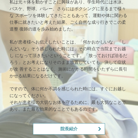
私は元々体を動かすことに興味があり、学生時代には水泳、
バスケ、野球、バレー、さらにはボクシングに至るまで様々
な スポーツを体験してきたこともあって、運動や体に関わる
仕事に就きたいと考えた結果、ごく自然な成り行きでこの柔
道整 復師の道を歩み始めました。
私が患者様へお伝えしたいことは、「何かおかしいな」「し
んどいな」そう感じられた時には、その時点で当院までお越
し になって頂きたいということです。「放っておけば治るだ
ろう」とお考えになりそのまま放置していても、決して症状
が改 善することはなく、施術にかかる時間をいたずらに長引
かせる結果になるだけです。
ですので、体に何か不調を感じられた時には、すぐにお越し
になってください。
それが患者様の大切なお体を守るために、最も大切なことで
あり、また最も効果的なことでもあるのです。
院長紹介