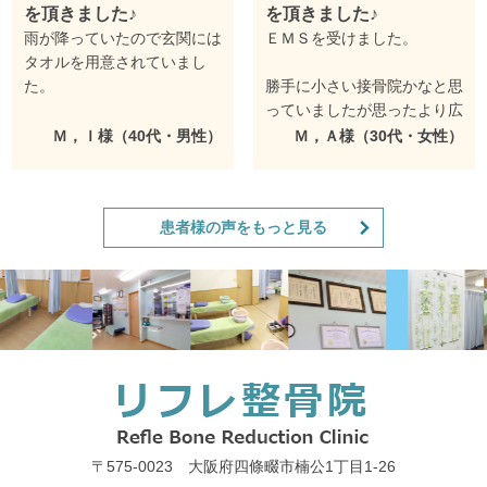
を頂きました♪
を頂きました♪
雨が降っていたので玄関には
ＥＭＳを受けました。
タオルを用意されていまし
た。
勝手に小さい接骨院かなと思
っていましたが思ったより広
ＥＭＳを受けました。
い接骨院さんで驚きました。
Ｍ，Ｉ様（40代・男性）
Ｍ，Ａ様（30代・女性）
先生が事前に鍛えたい部位に
ＥＭＳ自体初体験で先生が
より周波数をどれぐらいにす
ipadを使いながら体のパーツ
患者様の声をもっと見る
るか等説明をして頂きまし
ごとの筋膜について丁寧に説
た。
明して下さいました。
院内も綺麗でした。
30分の間に自分で強さを上
げていく形で二の腕は先生が
料金もお得ですのでまた行か
ここくらいまで上げて欲しい
せて頂きたいと思います。
という強さまで届かず自分の
筋力のなさも自覚できるいい
機会になりました。
＜院長コメント＞
〒575-0023 大阪府四條畷市楠公1丁目1‐26
Ｍ，Ｉさんこの度はご来院あ
スタッフの皆さん親切な方と