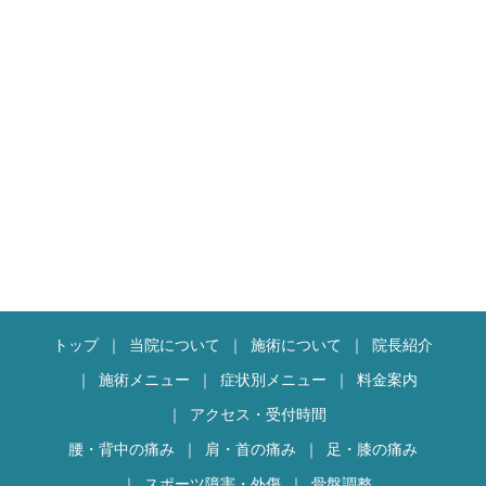
できません）患者様が表層の
筋肉か中層の筋肉かインナー
マッスルという深層の筋肉か
どの筋肉を鍛えたいかで設定
を変更致します。
当院も開業して早１８年ほど
経ちますが、出来るだけ院内
は常に綺麗に清潔に保つよう
心がけております。
ＥＭＳ料金ですが当院は破格
の安さで提供させて頂いてお
ります。それはＥＭＳは筋肉
トップ
当院について
施術について
院長紹介
を収縮させる筋肉トレーニン
グです。継続が不可欠であ
施術メニュー
症状別メニュー
料金案内
り、やめて何もしなければ筋
アクセス・受付時間
肉は落ちていきます。ですの
腰・背中の痛み
肩・首の痛み
足・膝の痛み
で皆様には出来るだけ継続し
て通って頂くために低価格で
スポーツ障害・外傷
骨盤調整