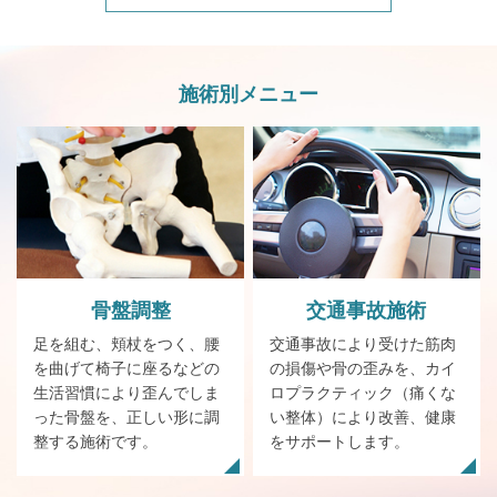
施術別メニュー
骨盤
調整
交通事故施術
足を組む、頬杖をつく、腰
交通事故により受けた筋肉
を曲げて椅子に座るなどの
の損傷や骨の歪みを、カイ
生活習慣により歪んでしま
ロプラクティック（痛くな
った骨盤を、正しい形に調
い整体）により改善、健康
整する施術です。
をサポートします。