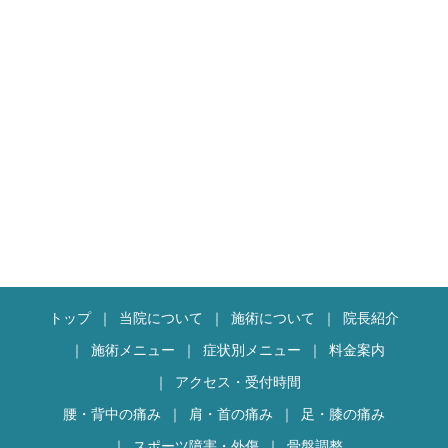
必要があります
にご来院いただきありがとう
ございました。
ですので継続出来やすくお手
頃な価格で提供しております
これまでに何回か他院で
EMS経験があるとお聞きし
またのご来院お待ちしており
ましたが、各院によって説明
ます
は違うと思いましたので当院
でも１から説明させて頂きま
本日は誠にありがとうござい
した。
ました
意外と初耳だった事も多かっ
たようで、ご説明して良かっ
たです(^^)/
トップ
当院について
施術について
院長紹介
私も昼休憩中に時間があると
きはEMSをあてたりしてお
施術メニュー
症状別メニュー
料金案内
ります(^O^)／
アクセス・受付時間
腰・背中の痛み
肩・首の痛み
足・膝の痛み
山男風というフレー
ズ・・・・・
スポーツ障害・外傷
骨盤調整