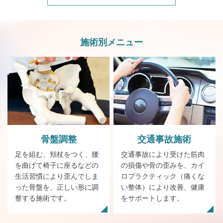
施術別メニュー
骨盤
調整
交通事故施術
足を組む、頬杖をつく、腰
交通事故により受けた筋肉
を曲げて椅子に座るなどの
の損傷や骨の歪みを、カイ
生活習慣により歪んでしま
ロプラクティック（痛くな
った骨盤を、正しい形に調
い整体）により改善、健康
整する施術です。
をサポートします。