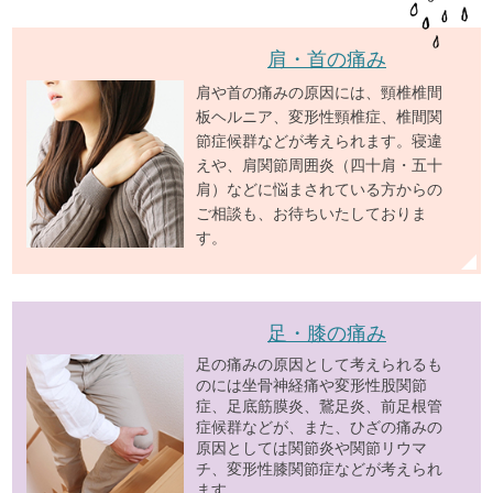
肩・首の痛み
肩や首の痛みの原因には、頸椎椎間
板ヘルニア、変形性頸椎症、椎間関
節症候群などが考えられます。寝違
えや、肩関節周囲炎（四十肩・五十
肩）などに悩まされている方からの
ご相談も、お待ちいたしておりま
す。
足・膝の痛み
足の痛みの原因として考えられるも
のには坐骨神経痛や変形性股関節
症、足底筋膜炎、鵞足炎、前足根管
症候群などが、また、ひざの痛みの
原因としては関節炎や関節リウマ
チ、変形性膝関節症などが考えられ
ます。