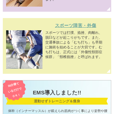
スポーツ障害・外傷
スポーツでは打撲、捻挫、肉離れ、
脱臼などが起こりがちです。また、
交通事故による「むち打ち」も早期
に施術を始めることが大切です。む
ち打ちは、正式には「外傷性頸部症
候群」「頸椎捻挫」と呼ばれます。
30分寝て
いるだけで
EMS導入しました!!
ＯＫ！
運動せずトレーニング＆痩身
体幹（インナーマッスル）が鍛えられ筋肉がつく事により姿勢や腰