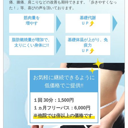
痛、膝痛、肩こりなどの改善も期待できます。「歩きやすくなっ
た！」等、喜びの声を頂いております。
筋肉量を
基礎代謝
増やす
ＵＰ
脂肪燃焼量が増加で、
基礎体温が上がり、免
太りにくい身体に!!
疫力
ＵＰ
お気軽に継続できるように
低価格でご提供!!
１回 30分：1,500円
１ヵ月フリーパス：6,000円
※他院では倍以上の価格です