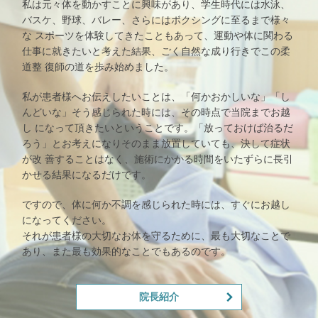
私は元々体を動かすことに興味があり、学生時代には水泳、
バスケ、野球、バレー、さらにはボクシングに至るまで様々
な スポーツを体験してきたこともあって、運動や体に関わる
仕事に就きたいと考えた結果、ごく自然な成り行きでこの柔
道整 復師の道を歩み始めました。
私が患者様へお伝えしたいことは、「何かおかしいな」「し
んどいな」そう感じられた時には、その時点で当院までお越
し になって頂きたいということです。「放っておけば治るだ
ろう」とお考えになりそのまま放置していても、決して症状
が改 善することはなく、施術にかかる時間をいたずらに長引
かせる結果になるだけです。
ですので、体に何か不調を感じられた時には、すぐにお越し
になってください。
それが患者様の大切なお体を守るために、最も大切なことで
あり、また最も効果的なことでもあるのです。
院長紹介