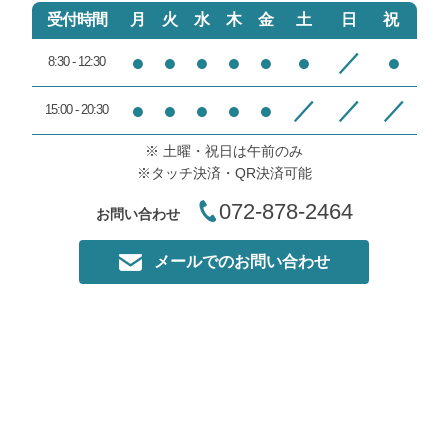
機会があればいこうと思いま
めてでした（とても有り難か
受付時間
月
火
水
木
金
土
日
祝
す。
ったです）が、強くすると腰
や太腿にまでビリビリ激しく
●
●
●
●
●
●
／
●
8:30 - 12:30
＜院長のコメント＞
電気が流れて来るので、筋肉
痛が起きる位と言われた数値
●
●
●
●
●
／
／
／
15:00 - 20:30
M,K様
にまでしか上げられませんで
したが、それでも体感的には
※ 土曜・祝日は午前のみ
この度は当院にご来院いただ
これまでで１番効いたように
※タッチ決済・QR決済可能
きありがとうございました
思います。
072-878-2464
お問い合わせ
当院の駐車スペースは横に1
ちなみに、先生は山男風にガ
台乗用車が停めれますが運転
ッチリ体型だったので、これ
メールでのお問い合わせ
に慣れていないと少し駐車す
を使って鍛えたりしてるのか
るのに手こずるかと思います
な、なんて思ったりもしまし
たが、とても爽やかで感じの
提携のパーキングは１００メ
良い先生でした。
ートル程離れてはいますがそ
ちらにどうぞお停め下さい
＜院長のコメント＞
A,I様
EMSは軽度な運動効果です
ので継続してやっていただく
本日は四條畷のリフレ整骨院