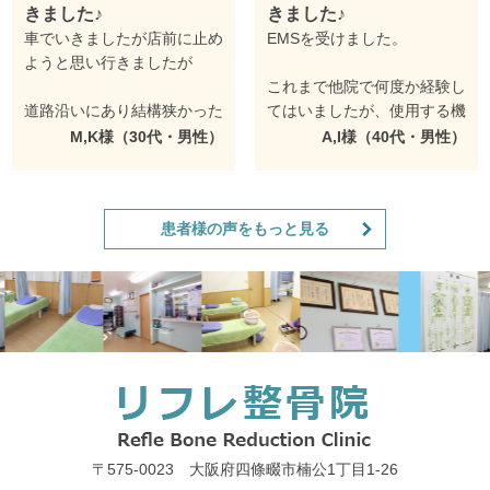
きました♪
きました♪
車でいきましたが店前に止め
EMSを受けました。
ようと思い行きましたが
これまで他院で何度か経験し
道路沿いにあり結構狭かった
てはいましたが、使用する機
ので近くの焼き鳥屋の隣のパ
材と使用効果の説明はこれま
M,K様（30代・男性）
A,I様（40代・男性）
ーキングと提携してるみたい
でになく詳細＆丁寧で、タブ
なので
レットの図解を使って、どこ
の部位にどれくらい効くのか
患者様の声をもっと見る
次回はそちらに止めようと思
まで教えてくれました。
います。
筋肉は３層に分かれているの
EMSをしましたが説明もタ
ですが、どの層を鍛えるのか
ブレットで3段階強弱などの
まで調節できるとの事だった
詳しい説明をしてもらいあと
ので、私はインナーマッスル
は自分で強弱調整する感じで
と６パックの部分を鍛えられ
した。
るようにしてもらいました。
説明がとても丁寧でわかりや
電流の強さ加減を自分で調節
〒575-0023 大阪府四條畷市楠公1丁目1‐26
すくとてもお手頃なのでまた
させてもらえたのもここが初