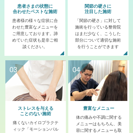
患者さまの状態に
関節の硬さに
合わせたベストな施術
注目した施術
患者様の様々な症状に合
「関節の硬さ」に対して
わせた豊富なメニューを
施術を行っている整骨院
ご用意しております。諦
はまだ少なく、こうした
めていた症状も是非ご相
部分について適切な施術
談ください。
を行うことができます
03
04
ストレスを与える
豊富なメニュー
ことのない施術
体の痛みや不調に関する
痛くないカイロプラクテ
メニューはもちろん、美
ィック「モーションパル
容に関するメニューも取