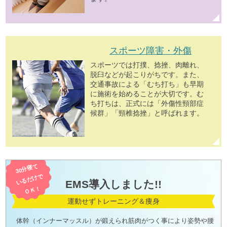
スポーツ障害・外傷
スポーツでは打撲、捻挫、肉離れ、
脱臼などが起こりがちです。また、
交通事故による「むち打ち」も早期
に施術を始めることが大切です。む
ち打ちは、正式には「外傷性頸部症
候群」「頸椎捻挫」と呼ばれます。
30分寝て
いるだけで
EMS導入しました!!
ＯＫ！
運動せずトレーニング＆痩身
体幹（インナーマッスル）が鍛えられ筋肉がつく事により姿勢や腰