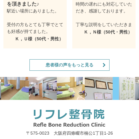
を頂きました♪
時間の遅れにも対応していた
駅近い場所にありました。
だき、感謝しております。
受付の方もとても丁寧でとて
丁寧な説明をしていただきま
も好感が持てました。
した。
Ｋ，Ｎ様（50代・男性）
Ｋ，Ｕ様（50代・男性）
ＥＭＳの施術を受けましたが
また伺いたいと思います。
親切丁寧な説明な対応して頂
きました。
患者様の声をもっと見る
＜院長コメント＞
また行いたいと思います。
Ｋ，Ｎ様この度はご来院あり
がとうございました。
<院長のコメント＞
ご予約された時間を過ぎてい
この度は四條畷のリフレ整骨
たので他の患者様を施術させ
院にご来院頂きありがとうご
て頂いており少しお待たせし
ざいました。
て申し訳ありませんでした。
当院は駅から徒歩10分以内
当院にお越しになられる方は
〒575-0023 大阪府四條畷市楠公1丁目1‐26
で着けると思います。
ＥＭＳ初体験の方が多いもの