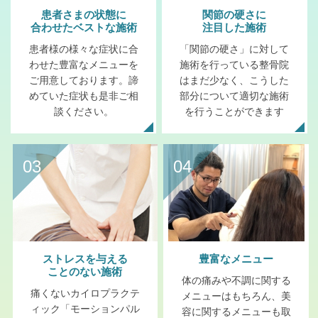
患者さまの状態に
関節の硬さに
合わせたベストな施術
注目した施術
患者様の様々な症状に合
「関節の硬さ」に対して
わせた豊富なメニューを
施術を行っている整骨院
ご用意しております。諦
はまだ少なく、こうした
めていた症状も是非ご相
部分について適切な施術
談ください。
を行うことができます
03
04
ストレスを与える
豊富なメニュー
ことのない施術
体の痛みや不調に関する
痛くないカイロプラクテ
メニューはもちろん、美
ィック「モーションパル
容に関するメニューも取