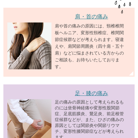
肩・首の痛み
肩や首の痛みの原因には、頸椎椎間
板ヘルニア、変形性頸椎症、椎間関
節症候群などが考えられます。寝違
えや、肩関節周囲炎（四十肩・五十
肩）などに悩まされている方からの
ご相談も、お待ちいたしておりま
す。
足・膝の痛み
足の痛みの原因として考えられるも
のには坐骨神経痛や変形性股関節
症、足底筋膜炎、鵞足炎、前足根管
症候群などが、また、ひざの痛みの
原因としては関節炎や関節リウマ
チ、変形性膝関節症などが考えられ
ます。