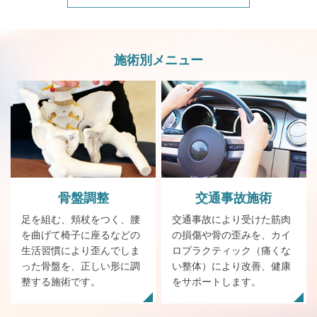
施術別メニュー
骨盤
調整
交通事故施術
足を組む、頬杖をつく、腰
交通事故により受けた筋肉
を曲げて椅子に座るなどの
の損傷や骨の歪みを、カイ
生活習慣により歪んでしま
ロプラクティック（痛くな
った骨盤を、正しい形に調
い整体）により改善、健康
整する施術です。
をサポートします。