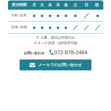
ですから、皆様にはＥＭＳと
受付時間
月
火
水
木
金
土
日
祝
受付および私たちの行動を親
はどんなものなのか・どのぐ
切丁寧と言っていただきあり
らいの頻度でやればいいのか
●
●
●
●
●
●
／
●
8:30 - 12:30
がとうございます。
等しっかり説明させて頂き理
解して頂いてから体験してい
●
●
●
●
●
／
／
／
15:00 - 20:30
又のお越しをスタッフ一同心
ただくよう心がけておりま
よりお待ちしております。
す。
※ 土曜・祝日は午前のみ
※タッチ決済・QR決済可能
又のご来院お待ちしておりま
す。
072-878-2464
お問い合わせ
メールでのお問い合わせ