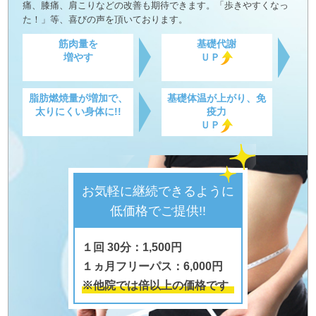
痛、膝痛、肩こりなどの改善も期待できます。「歩きやすくなっ
た！」等、喜びの声を頂いております。
筋肉量を
基礎代謝
増やす
ＵＰ
脂肪燃焼量が増加で、
基礎体温が上がり、免
太りにくい身体に!!
疫力
ＵＰ
お気軽に継続できるように
低価格でご提供!!
１回 30分：1,500円
１ヵ月フリーパス：6,000円
※他院では倍以上の価格です