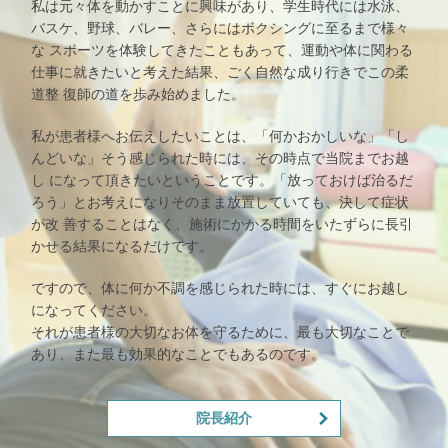
私は元々体を動かすことに興味があり、学生時代には水泳、
バスケ、野球、バレー、さらにはボクシングに至るまで様々
な スポーツを体験してきたこともあって、運動や体に関わる
仕事に就きたいと考えた結果、ごく自然な成り行きでこの柔
道整 復師の道を歩み始めました。
私が患者様へお伝えしたいことは、「何かおかしいな」「し
んどいな」そう感じられた時には、その時点で当院までお越
し になって頂きたいということです。「放っておけば治るだ
ろう」とお考えになりそのまま放置していても、決して症状
が改 善することはなく、施術にかかる時間をいたずらに長引
かせる結果になるだけです。
ですので、体に何か不調を感じられた時には、すぐにお越し
になってください。
それが患者様の大切なお体を守るために、最も大切なことで
あり、また最も効果的なことでもあるのです。
院長紹介