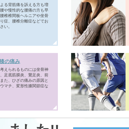
よる背筋痛を訴える方も増
腰や慢性的な腰痛の方も早
腰椎椎間板ヘルニアや坐骨
り症、腰椎分離症などでお
さい。
膝の痛み
考えられるものには坐骨神
、足底筋膜炎、鵞足炎、前
また、ひざの痛みの原因と
ウマチ、変形性膝関節症な