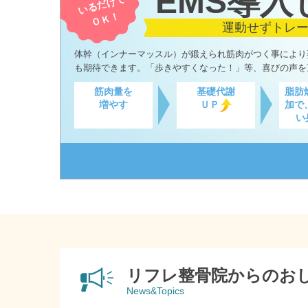
EMS導入
いるだけで
ＯＫ！
運動せずトレ
体幹（インナーマッスル）が鍛えられ筋肉がつく事により
も期待できます。「歩きやすくなった！」等、喜びの声を
筋肉量を
基礎代謝
脂肪
増やす
ＵＰ
加で
い
リフレ整骨院からのお
News&Topics