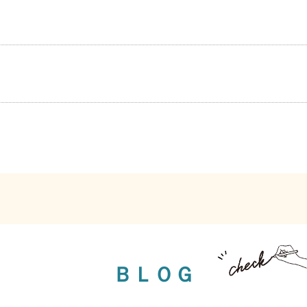
！
ＢＬＯＧ