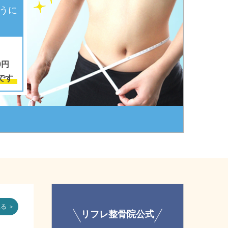
うに
0円
です
る ＞
リフレ整骨院公式