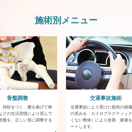
施術別メニュー
骨盤
調整
交通事故施術
、頬杖をつく、腰を曲げて椅
交通事故により受けた筋肉の損
などの生活習慣により歪んで
の歪みを、カイロプラクティッ
骨盤を、正しい形に調整する
くない整体）により改善、健康
。
ートします。