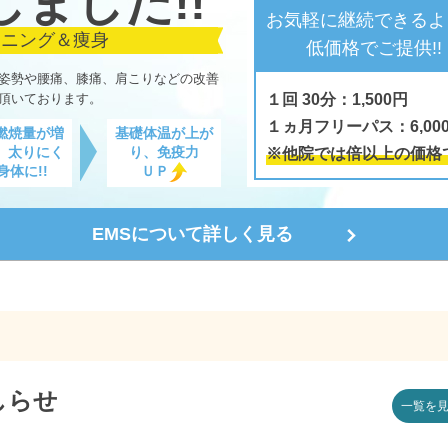
しました!!
お気軽に継続できるよ
ーニング＆痩身
低価格でご提供!!
姿勢や腰痛、膝痛、肩こりなどの改善
頂いております。
１回 30分：1,500円
１ヵ月フリーパス：6,00
燃焼量が増
基礎体温が上が
、太りにく
り、免疫力
※他院では倍以上の価格
身体に!!
ＵＰ
EMSについて詳しく見る
しらせ
一覧を見