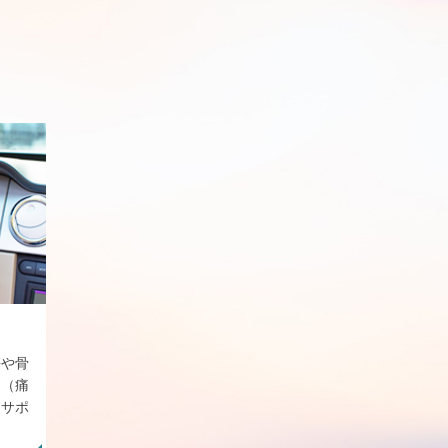
傷や骨
ク（痛
をサポ