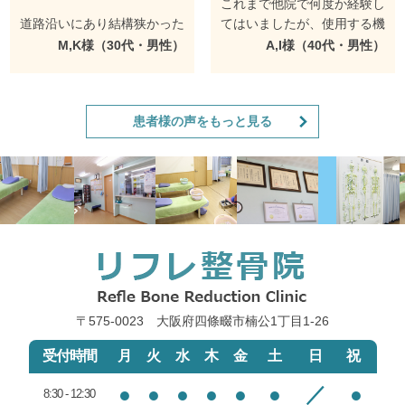
これまで他院で何度か経験し
道路沿いにあり結構狭かった
てはいましたが、使用する機
ので近くの焼き鳥屋の隣のパ
材と使用効果の説明はこれま
M,K様（30代・男性）
A,I様（40代・男性）
ーキングと提携してるみたい
でになく詳細＆丁寧で、タブ
なので
レットの図解を使って、どこ
の部位にどれくらい効くのか
患者様の声をもっと見る
次回はそちらに止めようと思
まで教えてくれました。
います。
筋肉は３層に分かれているの
EMSをしましたが説明もタ
ですが、どの層を鍛えるのか
ブレットで3段階強弱などの
まで調節できるとの事だった
詳しい説明をしてもらいあと
ので、私はインナーマッスル
は自分で強弱調整する感じで
と６パックの部分を鍛えられ
した。
るようにしてもらいました。
説明がとても丁寧でわかりや
電流の強さ加減を自分で調節
〒575-0023 大阪府四條畷市楠公1丁目1‐26
すくとてもお手頃なのでまた
させてもらえたのもここが初
機会があればいこうと思いま
めてでした（とても有り難か
受付時間
月
火
水
木
金
土
日
祝
す。
ったです）が、強くすると腰
や太腿にまでビリビリ激しく
●
●
●
●
●
●
／
●
8:30 - 12:30
＜院長のコメント＞
電気が流れて来るので、筋肉