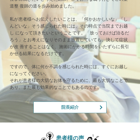
道整 復師の道を歩み始めました。
私が患者様へお伝えしたいことは、「何かおかしいな」「し
んどいな」そう感じられた時には、その時点で当院までお越
し になって頂きたいということです。「放っておけば治るだ
ろう」とお考えになりそのまま放置していても、決して症状
が改 善することはなく、施術にかかる時間をいたずらに長引
かせる結果になるだけです。
ですので、体に何か不調を感じられた時には、すぐにお越し
になってください。
それが患者様の大切なお体を守るために、最も大切なことで
あり、また最も効果的なことでもあるのです。
院長紹介
患者様の声