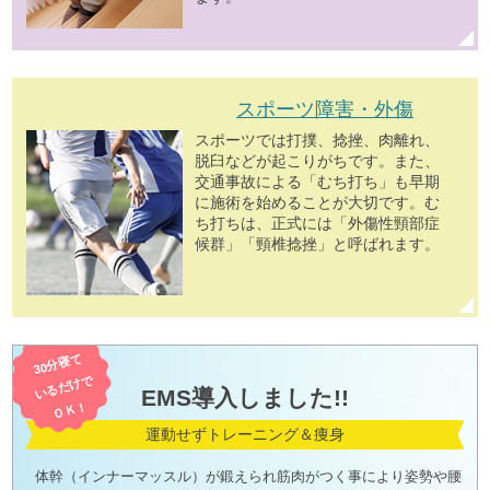
スポーツ障害・外傷
スポーツでは打撲、捻挫、肉離れ、
脱臼などが起こりがちです。また、
交通事故による「むち打ち」も早期
に施術を始めることが大切です。む
ち打ちは、正式には「外傷性頸部症
候群」「頸椎捻挫」と呼ばれます。
30分寝て
いるだけで
EMS導入しました!!
ＯＫ！
運動せずトレーニング＆痩身
体幹（インナーマッスル）が鍛えられ筋肉がつく事により姿勢や腰