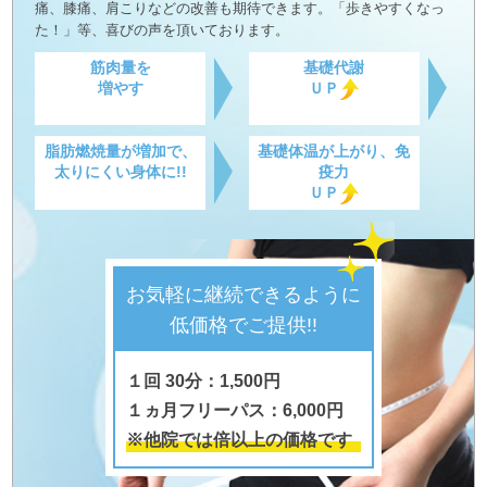
痛、膝痛、肩こりなどの改善も期待できます。「歩きやすくなっ
た！」等、喜びの声を頂いております。
筋肉量を
基礎代謝
増やす
ＵＰ
脂肪燃焼量が増加で、
基礎体温が上がり、免
太りにくい身体に!!
疫力
ＵＰ
お気軽に継続できるように
低価格でご提供!!
１回 30分：1,500円
１ヵ月フリーパス：6,000円
※他院では倍以上の価格です