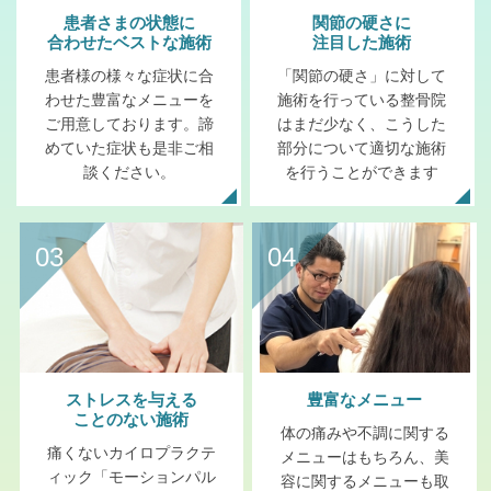
患者さまの状態に
関節の硬さに
合わせたベストな施術
注目した施術
患者様の様々な症状に合
「関節の硬さ」に対して
わせた豊富なメニューを
施術を行っている整骨院
ご用意しております。諦
はまだ少なく、こうした
めていた症状も是非ご相
部分について適切な施術
談ください。
を行うことができます
03
04
ストレスを与える
豊富なメニュー
ことのない施術
体の痛みや不調に関する
痛くないカイロプラクテ
メニューはもちろん、美
ィック「モーションパル
容に関するメニューも取