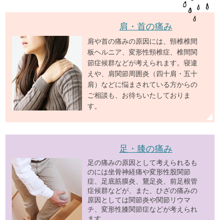
肩・首の痛み
肩や首の痛みの原因には、頸椎椎間
板ヘルニア、変形性頸椎症、椎間関
節症候群などが考えられます。寝違
えや、肩関節周囲炎（四十肩・五十
肩）などに悩まされている方からの
ご相談も、お待ちいたしておりま
す。
足・膝の痛み
足の痛みの原因として考えられるも
のには坐骨神経痛や変形性股関節
症、足底筋膜炎、鵞足炎、前足根管
症候群などが、また、ひざの痛みの
原因としては関節炎や関節リウマ
チ、変形性膝関節症などが考えられ
ます。