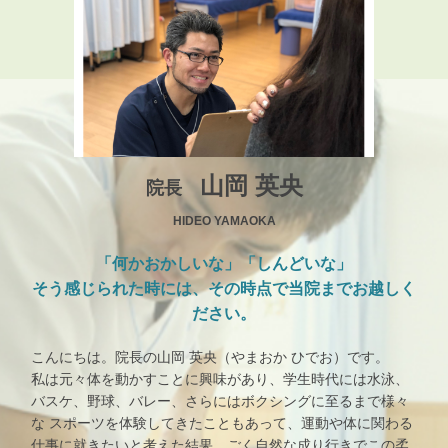
山岡 英央
院長
HIDEO YAMAOKA
「何かおかしいな」「しんどいな」
そう感じられた時には、その時点で当院までお越しく
ださい。
こんにちは。院長の山岡 英央（やまおか ひでお）です。
私は元々体を動かすことに興味があり、学生時代には水泳、
バスケ、野球、バレー、さらにはボクシングに至るまで様々
な スポーツを体験してきたこともあって、運動や体に関わる
仕事に就きたいと考えた結果、ごく自然な成り行きでこの柔