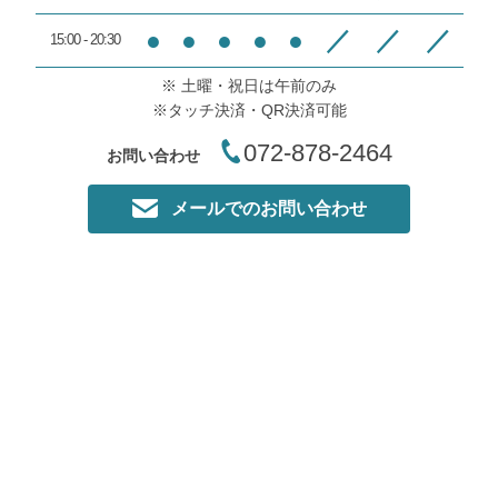
痛が起きる位と言われた数値
●
●
●
●
●
／
／
／
15:00 - 20:30
M,K様
にまでしか上げられませんで
したが、それでも体感的には
※ 土曜・祝日は午前のみ
この度は当院にご来院いただ
これまでで１番効いたように
※タッチ決済・QR決済可能
きありがとうございました
思います。
072-878-2464
お問い合わせ
当院の駐車スペースは横に1
ちなみに、先生は山男風にガ
台乗用車が停めれますが運転
ッチリ体型だったので、これ
メールでのお問い合わせ
に慣れていないと少し駐車す
を使って鍛えたりしてるのか
るのに手こずるかと思います
な、なんて思ったりもしまし
たが、とても爽やかで感じの
提携のパーキングは１００メ
良い先生でした。
ートル程離れてはいますがそ
ちらにどうぞお停め下さい
＜院長のコメント＞
A,I様
EMSは軽度な運動効果です
ので継続してやっていただく
本日は四條畷のリフレ整骨院
必要があります
にご来院いただきありがとう
ございました。
ですので継続出来やすくお手