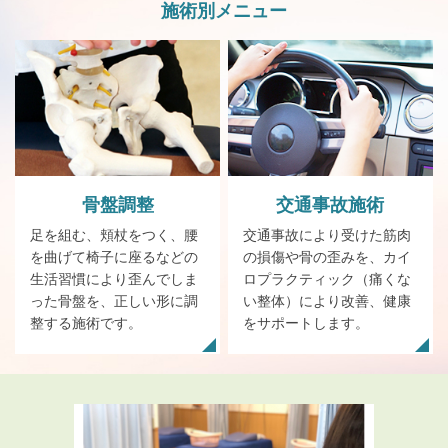
施術別メニュー
骨盤
調整
交通事故施術
足を組む、頬杖をつく、腰
交通事故により受けた筋肉
を曲げて椅子に座るなどの
の損傷や骨の歪みを、カイ
生活習慣により歪んでしま
ロプラクティック（痛くな
った骨盤を、正しい形に調
い整体）により改善、健康
整する施術です。
をサポートします。