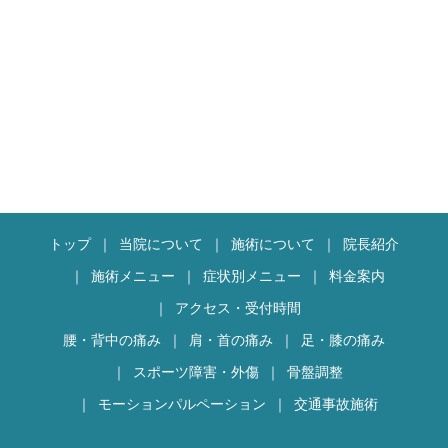
頃な価格で提供しております
これまでに何回か他院で
EMS経験があるとお聞きし
またのご来院お待ちしており
ましたが、各院によって説明
ます
は違うと思いましたので当院
でも１から説明させて頂きま
本日は誠にありがとうござい
した。
ました
意外と初耳だった事も多かっ
たようで、ご説明して良かっ
たです(^^)/
トップ
当院について
施術について
院長紹介
私も昼休憩中に時間があると
きはEMSをあてたりしてお
施術メニュー
症状別メニュー
料金案内
ります(^O^)／
アクセス・受付時間
腰・背中の痛み
肩・首の痛み
足・膝の痛み
山男風というフレー
ズ・・・・・
スポーツ障害・外傷
骨盤調整
モーションパルペーション
交通事故施術
まさしくその通りだと私自身
思います！！（笑）