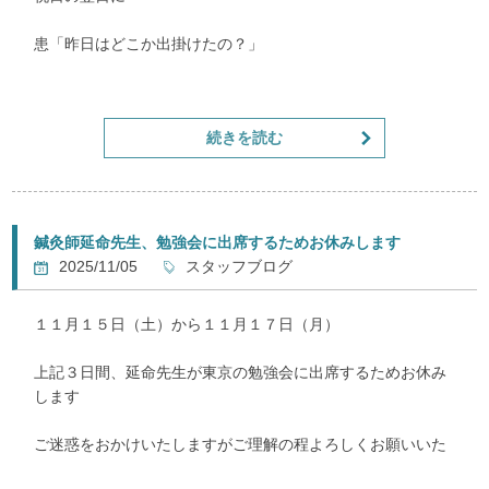
患「昨日はどこか出掛けたの？」
私「昨日は仕事してましたよ。(^^)v」
続きを読む
患「昨日祝日で休みやんね？」
私「いえ、リフレは祝日も午前だけ営業してますよ」
患「え？祝日もやってんの！！(+o+)」
鍼灸師延命先生、勉強会に出席するためお休みします
2025/11/05
スタッフブログ
私「はい！(^^)/ばりばり仕事してますよ(^O^)／」
１１月１５日（土）から１１月１７日（月）
このように、祝日が休みだと思っている方がまだまだおられ
ます( ;∀;)
上記３日間、延命先生が東京の勉強会に出席するためお休み
します
当院は基本、年末年始と夏季休暇しか練習はございません
ご迷惑をおかけいたしますがご理解の程よろしくお願いいた
します
祝日も施術しておりますので、是非ご来院ください