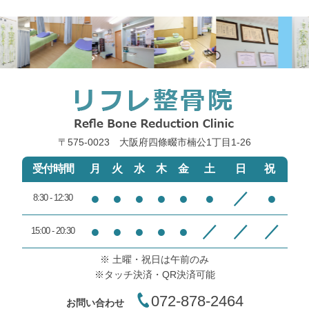
〒575-0023 大阪府四條畷市楠公1丁目1‐26
受付時間
月
火
水
木
金
土
日
祝
●
●
●
●
●
●
／
●
8:30 - 12:30
●
●
●
●
●
／
／
／
15:00 - 20:30
※ 土曜・祝日は午前のみ
※タッチ決済・QR決済可能
072-878-2464
お問い合わせ