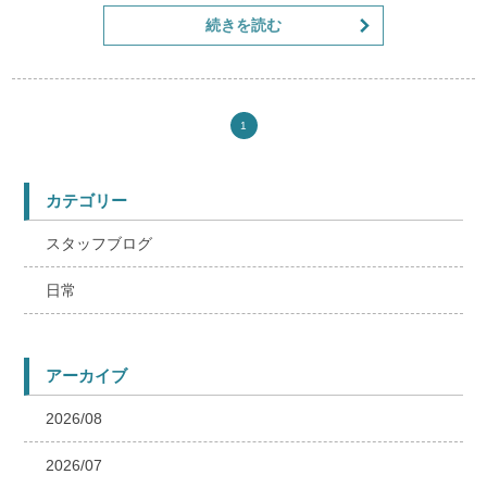
続きを読む
院長が1人で施術を行いますので
是非ご来院ください
院は休まずに営業しております
1
カテゴリー
スタッフブログ
日常
アーカイブ
2026/08
2026/07