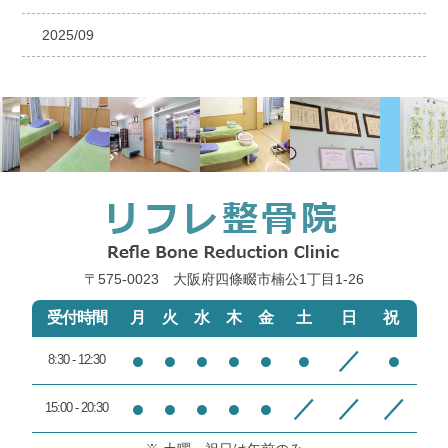
2025/09
〒575-0023 大阪府四條畷市楠公1丁目1‐26
受付時間
月
火
水
木
金
土
日
祝
●
●
●
●
●
●
／
●
8:30 - 12:30
●
●
●
●
●
／
／
／
15:00 - 20:30