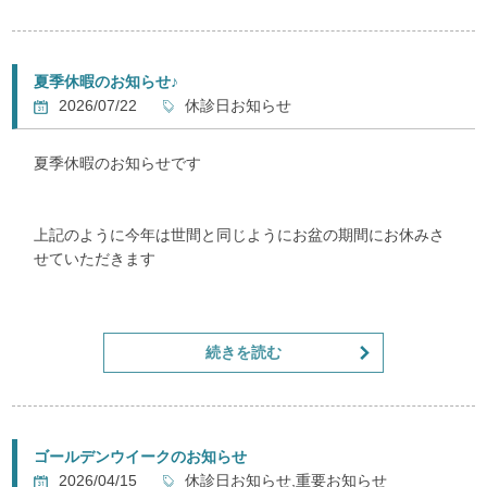
肩こり・腰痛・神経痛などの慢性患者様
猫背やストレートネックなどでお悩みの方など
夏季休暇のお知らせ♪
是非ご来院ください
2026/07/22
休診日お知らせ
夏季休暇のお知らせです
上記のように今年は世間と同じようにお盆の期間にお休みさ
せていただきます
８月１３日～１６日までお休みです
続きを読む
お間違いのないようよろしくお願いいたします
ゴールデンウイークのお知らせ
2026/04/15
休診日お知らせ,重要お知らせ