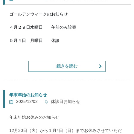
ゴールデンウィークのお知らせ
４月２９日水曜日　　午前のみ診察
５月４日　月曜日　　休診
５月５日　火曜日　　院長1人で診察（従業員は全員お休み）
続きを読む
５月６日　水曜日　　午前のみ診察
上記の日程で診察いたします
5日の火曜日は受付スタッフも鍼灸師も休ませて院長が1人で
年末年始のお知らせ
営業します
2025/12/02
休診日お知らせ
（日頃の従業員の有り難みを感じるためにも、従業員に3連
年末年始お休みのお知らせ
休を与えるためにも）
12月30日（火）から１月4日（日）までお休みさせていただ
祝日は4日の月曜日だけ完全に休診しますが