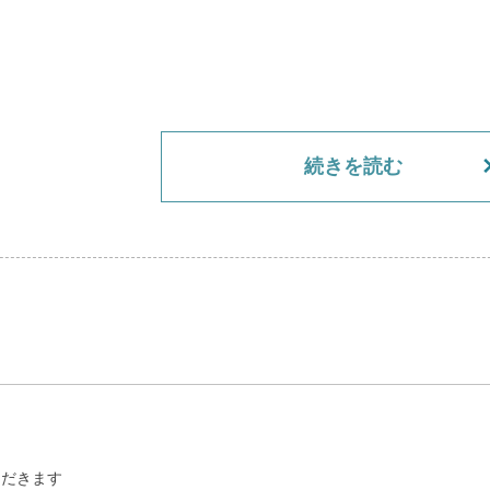
み）
続きを読む
人で営業します
連休を与えるためにも）
ただきます