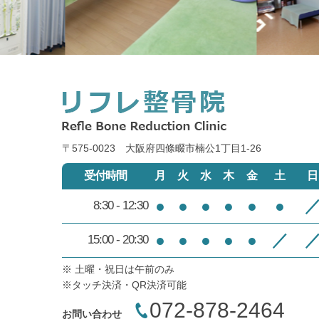
〒575-0023 大阪府四條畷市楠公1丁目1‐26
受付時間
月
火
水
木
金
土
日
●
●
●
●
●
●
8:30 - 12:30
●
●
●
●
●
／
15:00 - 20:30
※ 土曜・祝日は午前のみ
※タッチ決済・QR決済可能
072-878-2464
お問い合わせ