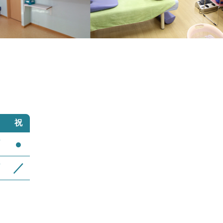
祝
／
●
／
／