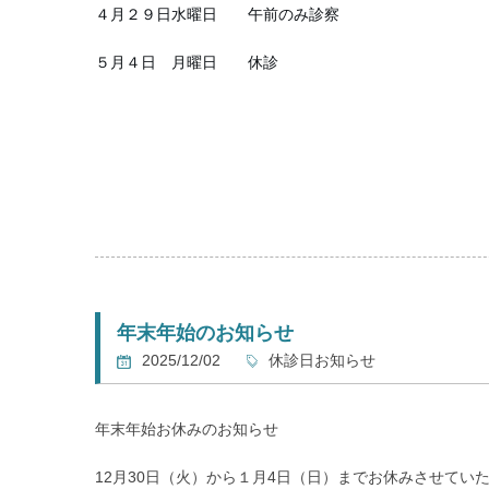
４月２９日水曜日　　午前のみ診察
５月４日　月曜日　　休診
５月５日　火曜日　　院長1人で診察（従業員は全員お休
５月６日　水曜日　　午前のみ診察
上記の日程で診察いたします
5日の火曜日は受付スタッフも鍼灸師も休ませて院長が1
（日頃の従業員の有り難みを感じるためにも、従業員に3
年末年始のお知らせ
祝日は4日の月曜日だけ完全に休診しますが
2025/12/02
休診日お知らせ
他の祝日は午前のみ診察しますのでご来院ください
年末年始お休みのお知らせ
12月30日（火）から１月4日（日）までお休みさせてい