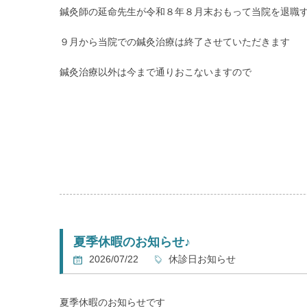
鍼灸師の延命先生が令和８年８月末おもって当院を退職
９月から当院での鍼灸治療は終了させていただきます
鍼灸治療以外は今まで通りおこないますので
ケガをされた急性患者様はもちろん
肩こり・腰痛・神経痛などの慢性患者様
猫背やストレートネックなどでお悩みの方など
是非ご来院ください
夏季休暇のお知らせ♪
2026/07/22
休診日お知らせ
夏季休暇のお知らせです