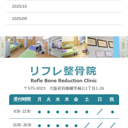
2025/10
2025/09
〒575-0023 大阪府四條畷市楠公1丁目1‐26
受付時間
月
火
水
木
金
土
日
祝
●
●
●
●
●
●
／
●
8:30 - 12:30
●
●
●
●
●
／
／
／
15:00 - 20:30