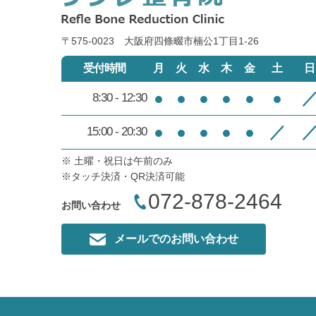
〒575-0023 大阪府四條畷市楠公1丁目1‐26
受付時間
月
火
水
木
金
土
日
●
●
●
●
●
●
8:30 - 12:30
●
●
●
●
●
／
15:00 - 20:30
※ 土曜・祝日は午前のみ
※タッチ決済・QR決済可能
072-878-2464
お問い合わせ
メールでのお問い合わせ