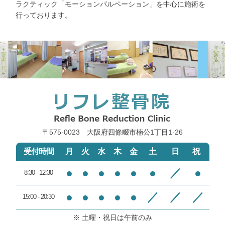
ラクティック「モーションパルペーション」を中心に施術を
行っております。
〒575-0023 大阪府四條畷市楠公1丁目1‐26
受付時間
月
火
水
木
金
土
日
祝
●
●
●
●
●
●
／
●
8:30 - 12:30
●
●
●
●
●
／
／
／
15:00 - 20:30
※ 土曜・祝日は午前のみ