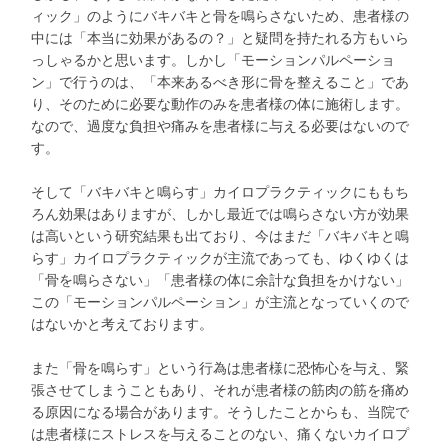
ィック」のようにバキバキと骨を鳴らさないため、患者様の
中には「本当に効果があるの？」と疑問を持たれる方もいら
っしゃるかと思います。しかし「モーションパルペーショ
ン」で行うのは、「本来あるべき形に骨を整えること」であ
り、そのために必要な動作のみを患者様の体に施術します。
なので、過度な負担や痛みを患者様に与える必要はないので
す。
そして「バキバキと鳴らす」カイロプラクティックにももち
ろん効果はありますが、しかし最近では鳴らさない方が効果
は高いという研究結果も出ており、今はまだ「バキバキと鳴
らす」カイロプラクティックが主流であっても、ゆくゆくは
「骨を鳴らさない」「患者様の体に余計な負担をかけない」
この「モーションパルペーション」が主流となっていくので
はないかと考えております。
また「骨を鳴らす」という行為は患者様に恐怖心を与え、緊
張させてしまうこともあり、それが患者様の筋肉の筋を痛め
る原因になる場合があります。そうしたことからも、当院で
は患者様にストレスを与えることのない、痛くないカイロプ