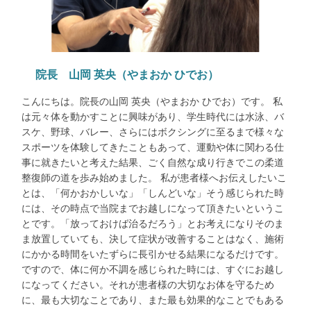
院長 山岡 英央（やまおか ひでお）
こんにちは。院長の山岡 英央（やまおか ひでお）です。 私
は元々体を動かすことに興味があり、学生時代には水泳、バ
スケ、野球、バレー、さらにはボクシングに至るまで様々な
スポーツを体験してきたこともあって、運動や体に関わる仕
事に就きたいと考えた結果、ごく自然な成り行きでこの柔道
整復師の道を歩み始めました。 私が患者様へお伝えしたいこ
とは、「何かおかしいな」「しんどいな」そう感じられた時
には、その時点で当院までお越しになって頂きたいというこ
とです。「放っておけば治るだろう」とお考えになりそのま
ま放置していても、決して症状が改善することはなく、施術
にかかる時間をいたずらに長引かせる結果になるだけです。
ですので、体に何か不調を感じられた時には、すぐにお越し
になってください。それが患者様の大切なお体を守るため
に、最も大切なことであり、また最も効果的なことでもある