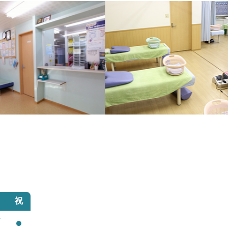
祝
／
●