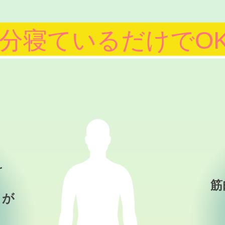
0分寝ているだけでO
け
筋
）が