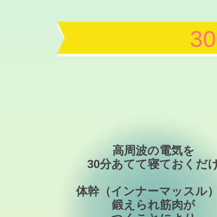
3
高周波の電気を
30分あてて寝ておくだ
体幹（インナーマッスル
鍛えられ筋肉が