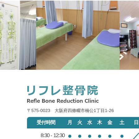
〒575-0023 大阪府四條畷市楠公1丁目1‐26
受付時間
月
火
水
木
金
土
日
●
●
●
●
●
●
8:30 - 12:30