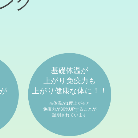
ング
基礎体温が
上がり免疫力も
が
上がり健康な体に！！
※体温が1度上がると
免疫力が30%UPすることが
証明されています