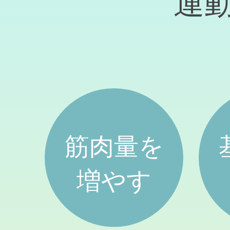
運
筋肉量を
増やす