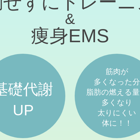
動せずにトレーニ
&
痩身EMS
筋肉が
多くなった分
基礎代謝
脂肪の燃える量
多くなり
UP
太りにくい
体に！！