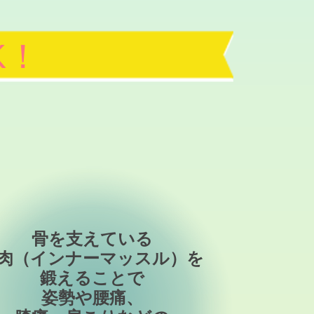
K！
骨を支えている
肉（インナーマッスル）を
鍛えることで
姿勢や腰痛、