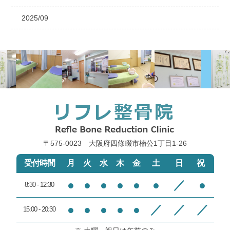
2025/09
〒575-0023 大阪府四條畷市楠公1丁目1‐26
受付時間
月
火
水
木
金
土
日
祝
●
●
●
●
●
●
／
●
8:30 - 12:30
●
●
●
●
●
／
／
／
15:00 - 20:30