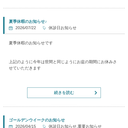
肩こり・腰痛・神経痛などの慢性患者様
猫背やストレートネックなどでお悩みの方など
夏季休暇のお知らせ♪
是非ご来院ください
2026/07/22
休診日お知らせ
夏季休暇のお知らせです
上記のように今年は世間と同じようにお盆の期間にお休みさ
せていただきます
８月１３日～１６日までお休みです
続きを読む
お間違いのないようよろしくお願いいたします
ゴールデンウイークのお知らせ
2026/04/15
休診日お知らせ,重要お知らせ