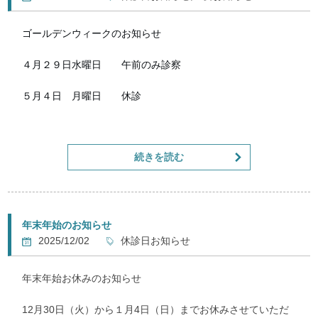
ゴールデンウィークのお知らせ
４月２９日水曜日　　午前のみ診察
５月４日　月曜日　　休診
５月５日　火曜日　　院長1人で診察（従業員は全員お休み）
続きを読む
５月６日　水曜日　　午前のみ診察
上記の日程で診察いたします
5日の火曜日は受付スタッフも鍼灸師も休ませて院長が1人で
年末年始のお知らせ
営業します
2025/12/02
休診日お知らせ
（日頃の従業員の有り難みを感じるためにも、従業員に3連
年末年始お休みのお知らせ
休を与えるためにも）
12月30日（火）から１月4日（日）までお休みさせていただ
祝日は4日の月曜日だけ完全に休診しますが