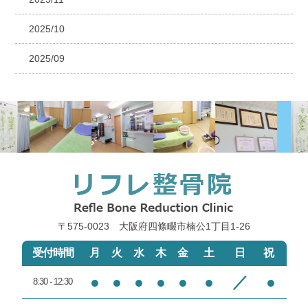
2025/10
2025/09
〒575-0023 大阪府四條畷市楠公1丁目1‐26
受付時間
月
火
水
木
金
土
日
祝
●
●
●
●
●
●
／
●
8:30 - 12:30